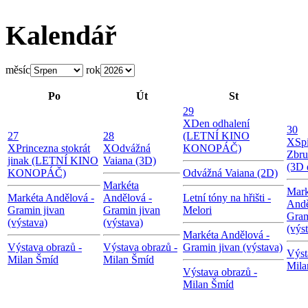
Kalendář
měsíc
rok
Po
Út
St
29
X
Den odhalení
30
27
28
(LETNÍ KINO
X
Sp
X
Princezna stokrát
X
Odvážná
KONOPÁČ)
Zbru
jinak (LETNÍ KINO
Vaiana (3D)
(3D 
KONOPÁČ)
Odvážná Vaiana (2D)
Markéta
Mark
Markéta Andělová -
Andělová -
Letní tóny na hřišti -
Andě
Gramin jivan
Gramin jivan
Melori
Gram
(výstava)
(výstava)
(výs
Markéta Andělová -
Výstava obrazů -
Výstava obrazů -
Gramin jivan (výstava)
Výst
Milan Šmíd
Milan Šmíd
Mila
Výstava obrazů -
Milan Šmíd