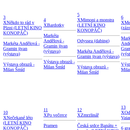
5
3
6
4
X
Mimoni a monstra
X
Někdo to rád v
X
Me
X
Bardotky
(LETNÍ KINO
Plzni (LETNÍ KINO
(záz
KONOPÁČ)
KONOPÁČ)
Markéta
Mark
Andělová -
Odyssea (dabing)
Markéta Andělová -
Andě
Gramin jivan
Gramin jivan
Gram
(výstava)
Markéta Andělová -
(výstava)
(výs
Gramin jivan (výstava)
Výstava obrazů -
Výstava obrazů -
Výst
Milan Šmíd
Výstava obrazů -
Milan Šmíd
Mila
Milan Šmíd
13
11
12
10
X
Od
X
Po večerce
X
Zmrzlinář
X
Nečekané léto
Vaia
(LETNÍ KINO
Pramen
Česká srdce Banátu +
KONOPÁČ)
6 gr