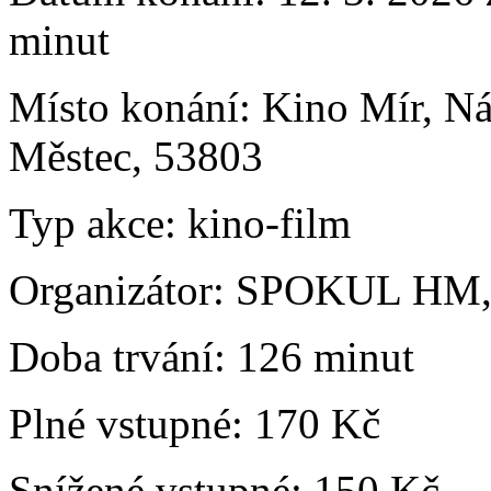
minut
Místo konání:
Kino Mír, N
Městec, 53803
Typ akce:
kino-film
Organizátor:
SPOKUL HM, 
Doba trvání:
126 minut
Plné vstupné:
170 Kč
Snížené vstupné:
150 Kč