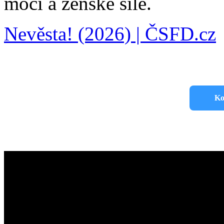
moci a ženské síle.
Nevěsta! (2026) | ČSFD.cz
Ko