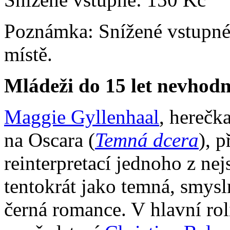
Poznámka:
Snížené vstupné
místě.
Mládeži do 15 let nevhodn
Maggie Gyllenhaal
, herečk
na Oscara (
Temná dcera
), 
reinterpretací jednoho z ne
tentokrát jako temná, smys
černá romance. V hlavní ro