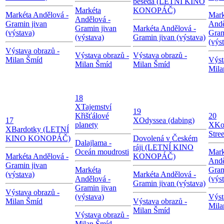
beseda (LETNÍ KINO
Markéta
KONOPÁČ)
Markéta Andělová -
Mark
Andělová -
Gramin jivan
Andě
Gramin jivan
Markéta Andělová -
(výstava)
Gram
(výstava)
Gramin jivan (výstava)
(výs
Výstava obrazů -
Výstava obrazů -
Výstava obrazů -
Milan Šmíd
Výst
Milan Šmíd
Milan Šmíd
Mila
18
X
Tajemství
19
Křišťálové
20
17
X
Odyssea (dabing)
planety
X
Ko
X
Bardotky (LETNÍ
Stree
KINO KONOPÁČ)
Dovolená v Českém
Dalajlama -
ráji (LETNÍ KINO
Oceán moudrosti
Mark
Markéta Andělová -
KONOPÁČ)
Andě
Gramin jivan
Markéta
Gram
(výstava)
Markéta Andělová -
Andělová -
(výs
Gramin jivan (výstava)
Gramin jivan
Výstava obrazů -
(výstava)
Výst
Milan Šmíd
Výstava obrazů -
Mila
Milan Šmíd
Výstava obrazů -
Milan Šmíd