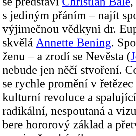
se představí
Christian Bale
,
s jediným přáním – najít spo
výjimečnou vědkyni dr. Eup
skvělá
Annette Bening
. Sp
ženu – a zrodí se Nevěsta (
J
nebude jen něčí stvoření. C
se rychle promění v řetězec 
kulturní revoluce a spalujíc
radikální, nespoutaná a vizu
bere hororový základ a přet