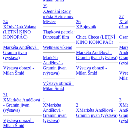
25
X
Jednání Rady
města Heřmanův
27
24
Městec
26
X
Ta
X
Odvážná Vaiana
X
Bojovník
džun
(LETNÍ KINO
Tlapková patrola:
KONOPÁČ)
Dinosauří film
Chica Checa (LETNÍ
Osam
KINO KONOPÁČ)
Markéta Andělová -
Wellness víkend
Mark
Gramin jivan
Markéta Andělová -
Andě
(výstava)
Markéta
Gramin jivan (výstava)
Gram
Andělová -
(výs
Výstava obrazů -
Gramin jivan
Výstava obrazů -
Milan Šmíd
(výstava)
Milan Šmíd
Výst
Mila
Výstava obrazů -
Milan Šmíd
31
X
Markéta Andělová
1
3
- Gramin jivan
X
Markéta
2
X
Ma
(výstava)
Andělová -
X
Markéta Andělová -
Andě
Gramin jivan
Gramin jivan (výstava)
Gram
Výstava obrazů -
(výstava)
(výs
Milan Šmíd