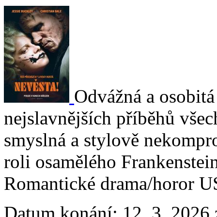
Odvážná a osobitá 
nejslavnějších příběhů všec
smyslná a stylově nekompro
roli osamělého Frankenstein
Romantické drama/horor USA
Datum konání:
12. 3. 2026 