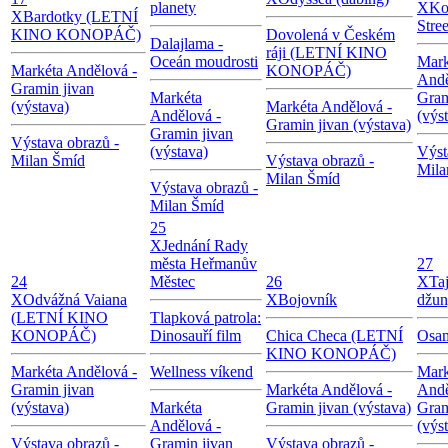
planety
X
Ko
X
Bardotky (LETNÍ
Stree
KINO KONOPÁČ)
Dovolená v Českém
Dalajlama -
ráji (LETNÍ KINO
Oceán moudrosti
Mark
Markéta Andělová -
KONOPÁČ)
Andě
Gramin jivan
Markéta
Gram
(výstava)
Markéta Andělová -
Andělová -
(výs
Gramin jivan (výstava)
Gramin jivan
Výstava obrazů -
(výstava)
Výst
Milan Šmíd
Výstava obrazů -
Mila
Milan Šmíd
Výstava obrazů -
Milan Šmíd
25
X
Jednání Rady
města Heřmanův
27
24
Městec
26
X
Ta
X
Odvážná Vaiana
X
Bojovník
džun
(LETNÍ KINO
Tlapková patrola:
KONOPÁČ)
Dinosauří film
Chica Checa (LETNÍ
Osam
KINO KONOPÁČ)
Markéta Andělová -
Wellness víkend
Mark
Gramin jivan
Markéta Andělová -
Andě
(výstava)
Markéta
Gramin jivan (výstava)
Gram
Andělová -
(výs
Výstava obrazů -
Gramin jivan
Výstava obrazů -