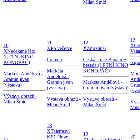
Milan Šmíd
13
11
12
10
X
Od
X
Po večerce
X
Zmrzlinář
X
Nečekané léto
Vaia
(LETNÍ KINO
Pramen
Česká srdce Banátu +
KONOPÁČ)
6 gr
beseda (LETNÍ KINO
Markéta
KONOPÁČ)
Markéta Andělová -
Mark
Andělová -
Gramin jivan
Andě
Gramin jivan
Markéta Andělová -
(výstava)
Gram
(výstava)
Gramin jivan (výstava)
(výs
Výstava obrazů -
Výstava obrazů -
Výstava obrazů -
Milan Šmíd
Výst
Milan Šmíd
Milan Šmíd
Mila
18
X
Tajemství
19
Křišťálové
20
17
X
Odyssea (dabing)