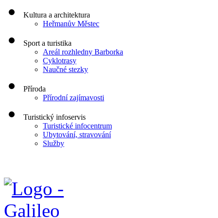
Kultura a architektura
Heřmanův Městec
Sport a turistika
Areál rozhledny Barborka
Cyklotrasy
Naučné stezky
Příroda
Přírodní zajímavosti
Turistický infoservis
Turistické infocentrum
Ubytování, stravování
Služby