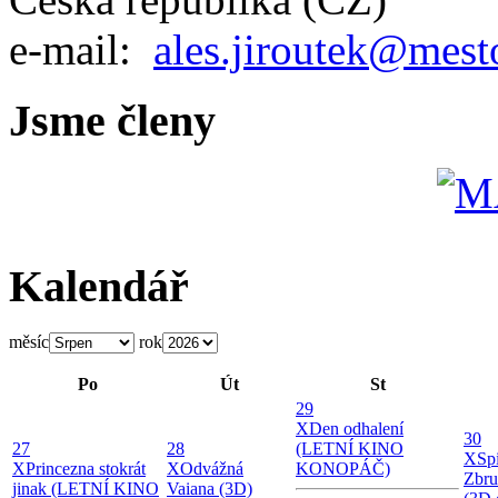
e-mail:
ales.jiroutek@mest
Jsme členy
Kalendář
měsíc
rok
Po
Út
St
29
X
Den odhalení
30
27
28
(LETNÍ KINO
X
Sp
X
Princezna stokrát
X
Odvážná
KONOPÁČ)
Zbru
jinak (LETNÍ KINO
Vaiana (3D)