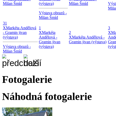
Milan Šmíd
(výstava)
Milan Šmíd
Výst
Mila
Výstava obrazů -
Milan Šmíd
31
X
Markéta Andělová
1
3
- Gramin jivan
X
Markéta
2
X
Ma
(výstava)
Andělová -
X
Markéta Andělová -
Andě
Gramin jivan
Gramin jivan (výstava)
Gram
Výstava obrazů -
(výstava)
(výs
Milan Šmíd
Fotogalerie
Náhodná fotogalerie