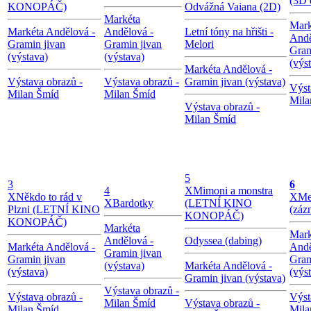
(3D 
KONOPÁČ)
Odvážná Vaiana (2D)
Markéta
Mark
Markéta Andělová -
Andělová -
Letní tóny na hřišti -
Andě
Gramin jivan
Gramin jivan
Melori
Gram
(výstava)
(výstava)
(výs
Markéta Andělová -
Výstava obrazů -
Výstava obrazů -
Gramin jivan (výstava)
Výst
Milan Šmíd
Milan Šmíd
Mila
Výstava obrazů -
Milan Šmíd
5
3
6
4
X
Mimoni a monstra
X
Někdo to rád v
X
Me
X
Bardotky
(LETNÍ KINO
Plzni (LETNÍ KINO
(záz
KONOPÁČ)
KONOPÁČ)
Markéta
Mark
Andělová -
Odyssea (dabing)
Markéta Andělová -
Andě
Gramin jivan
Gramin jivan
Gram
(výstava)
Markéta Andělová -
(výstava)
(výs
Gramin jivan (výstava)
Výstava obrazů -
Výstava obrazů -
Výst
Milan Šmíd
Výstava obrazů -
Milan Šmíd
Mila