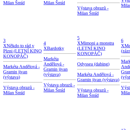
Výst
Milan Šmíd
Milan Šmíd
Mila
Výstava obrazů -
Milan Šmíd
5
3
6
4
X
Mimoni a monstra
X
Někdo to rád v
X
Me
X
Bardotky
(LETNÍ KINO
Plzni (LETNÍ KINO
(záz
KONOPÁČ)
KONOPÁČ)
Markéta
Mark
Andělová -
Odyssea (dabing)
Markéta Andělová -
Andě
Gramin jivan
Gramin jivan
Gram
(výstava)
Markéta Andělová -
(výstava)
(výs
Gramin jivan (výstava)
Výstava obrazů -
Výstava obrazů -
Výst
Milan Šmíd
Výstava obrazů -
Milan Šmíd
Mila
Milan Šmíd