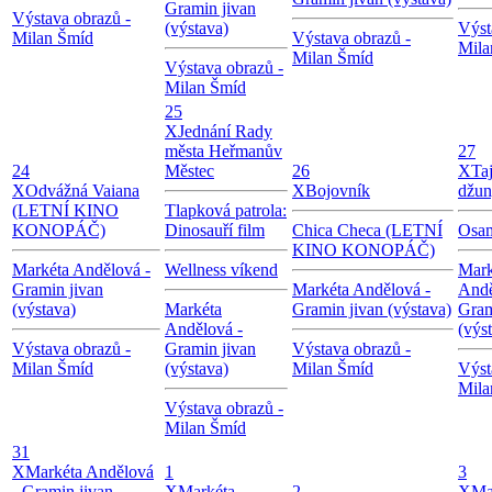
Gramin jivan
Výstava obrazů -
(výstava)
Výst
Milan Šmíd
Výstava obrazů -
Mila
Milan Šmíd
Výstava obrazů -
Milan Šmíd
25
X
Jednání Rady
města Heřmanův
27
24
Městec
26
X
Ta
X
Odvážná Vaiana
X
Bojovník
džun
(LETNÍ KINO
Tlapková patrola:
KONOPÁČ)
Dinosauří film
Chica Checa (LETNÍ
Osam
KINO KONOPÁČ)
Markéta Andělová -
Wellness víkend
Mark
Gramin jivan
Markéta Andělová -
Andě
(výstava)
Markéta
Gramin jivan (výstava)
Gram
Andělová -
(výs
Výstava obrazů -
Gramin jivan
Výstava obrazů -
Milan Šmíd
(výstava)
Milan Šmíd
Výst
Mila
Výstava obrazů -
Milan Šmíd
31
X
Markéta Andělová
1
3
- Gramin jivan
X
Markéta
2
X
Ma