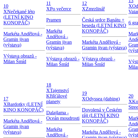
13
11
12
10
X
Od
X
Po večerce
X
Zmrzlinář
X
Nečekané léto
Vaia
(LETNÍ KINO
Pramen
Česká srdce Banátu +
KONOPÁČ)
6 gr
beseda (LETNÍ KINO
Markéta
KONOPÁČ)
Markéta Andělová -
Mark
Andělová -
Gramin jivan
Andě
Gramin jivan
Markéta Andělová -
(výstava)
Gram
(výstava)
Gramin jivan (výstava)
(výs
Výstava obrazů -
Výstava obrazů -
Výstava obrazů -
Milan Šmíd
Výst
Milan Šmíd
Milan Šmíd
Mila
18
X
Tajemství
19
Křišťálové
20
17
X
Odyssea (dabing)
planety
X
Ko
X
Bardotky (LETNÍ
Stree
KINO KONOPÁČ)
Dovolená v Českém
Dalajlama -
ráji (LETNÍ KINO
Oceán moudrosti
Mark
Markéta Andělová -
KONOPÁČ)
Andě
Gramin jivan
Markéta
Gram
(výstava)
Markéta Andělová -
Andělová -
(výs
Gramin jivan (výstava)