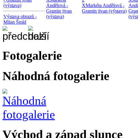
(výstava)
Andělová -
X
Markéta Andělová -
Andě
Gramin jivan
Gramin jivan (výstava)
Gram
Výstava obrazů -
(výstava)
(výs
Milan Šmíd
Fotogalerie
Náhodná fotogalerie
Východ a západ slunce