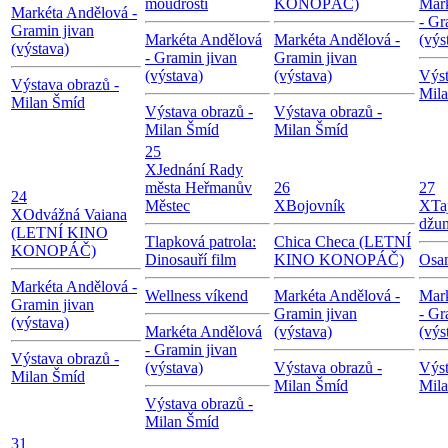
moudrosti
KONOPÁČ)
Mar
Markéta Andělová -
- Gr
Gramin jivan
Markéta Andělová
Markéta Andělová -
(výs
(výstava)
- Gramin jivan
Gramin jivan
(výstava)
(výstava)
Výst
Výstava obrazů -
Mil
Milan Šmíd
Výstava obrazů -
Výstava obrazů -
Milan Šmíd
Milan Šmíd
25
X
Jednání Rady
města Heřmanův
26
27
24
Městec
X
Bojovník
X
Ta
X
Odvážná Vaiana
džun
(LETNÍ KINO
Tlapková patrola:
Chica Checa (LETNÍ
KONOPÁČ)
Dinosauří film
KINO KONOPÁČ)
Osa
Markéta Andělová -
Wellness víkend
Markéta Andělová -
Mar
Gramin jivan
Gramin jivan
- Gr
(výstava)
Markéta Andělová
(výstava)
(výs
- Gramin jivan
Výstava obrazů -
(výstava)
Výstava obrazů -
Výst
Milan Šmíd
Milan Šmíd
Mil
Výstava obrazů -
Milan Šmíd
31