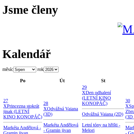
Jsme členy
Kalendář
měsíc
rok
Po
Út
St
29
X
Den odhalení
(LETNÍ KINO
27
30
28
KONOPÁČ)
X
Princezna stokrát
X
Sp
X
Odvážná Vaiana
jinak (LETNÍ
Zbru
(3D)
Odvážná Vaiana (2D)
KINO KONOPÁČ)
(3D 
Markéta Andělová
Letní tóny na hřišti -
Markéta Andělová -
Mar
- Gramin jivan
Melori
Gramin jivan
- Gr