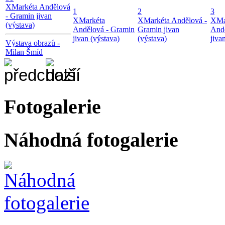
X
Markéta Andělová
1
2
3
- Gramin jivan
X
Markéta
X
Markéta Andělová -
X
Ma
(výstava)
Andělová - Gramin
Gramin jivan
Andě
jivan (výstava)
(výstava)
jiva
Výstava obrazů -
Milan Šmíd
Fotogalerie
Náhodná fotogalerie