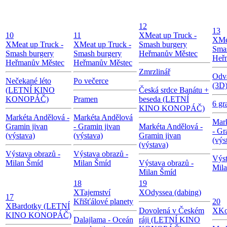
12
13
10
11
X
Meat up Truck -
X
Me
X
Meat up Truck -
X
Meat up Truck -
Smash burgery
Sma
Smash burgery
Smash burgery
Heřmanův Městec
Heř
Heřmanův Městec
Heřmanův Městec
Zmrzlinář
Odv
Nečekané léto
Po večerce
(3D
(LETNÍ KINO
Česká srdce Banátu +
KONOPÁČ)
Pramen
beseda (LETNÍ
6 g
KINO KONOPÁČ)
Markéta Andělová -
Markéta Andělová
Mar
Gramin jivan
- Gramin jivan
Markéta Andělová -
- Gr
(výstava)
(výstava)
Gramin jivan
(výs
(výstava)
Výstava obrazů -
Výstava obrazů -
Výst
Milan Šmíd
Milan Šmíd
Výstava obrazů -
Mil
Milan Šmíd
18
19
X
Tajemství
X
Odyssea (dabing)
17
Křišťálové planety
20
X
Bardotky (LETNÍ
Dovolená v Českém
X
Ko
KINO KONOPÁČ)
Dalajlama - Oceán
ráji (LETNÍ KINO