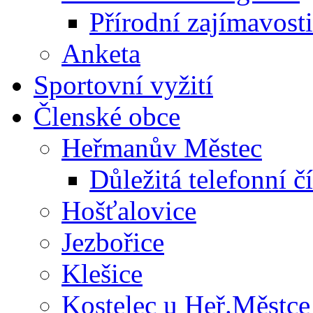
Přírodní zajímavosti
Anketa
Sportovní vyžití
Členské obce
Heřmanův Městec
Důležitá telefonní čí
Hošťalovice
Jezbořice
Klešice
Kostelec u Heř.Městce