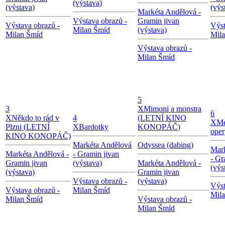
(výstava)
(výstava)
(výs
Markéta Andělová -
Výstava obrazů -
Gramin jivan
Výstava obrazů -
Výst
Milan Šmíd
(výstava)
Milan Šmíd
Mil
Výstava obrazů -
Milan Šmíd
5
3
X
Mimoni a monstra
6
X
Někdo to rád v
4
(LETNÍ KINO
X
Me
Plzni (LETNÍ
X
Bardotky
KONOPÁČ)
oper
KINO KONOPÁČ)
Markéta Andělová
Odyssea (dabing)
Mar
Markéta Andělová -
- Gramin jivan
- Gr
Gramin jivan
(výstava)
Markéta Andělová -
(výs
(výstava)
Gramin jivan
Výstava obrazů -
(výstava)
Výst
Výstava obrazů -
Milan Šmíd
Mil
Milan Šmíd
Výstava obrazů -
Milan Šmíd