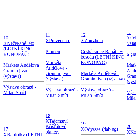
13
11
12
10
X
Od
X
Po večerce
X
Zmrzlinář
X
Nečekané léto
Vaia
(LETNÍ KINO
Pramen
Česká srdce Banátu +
KONOPÁČ)
6 gr
beseda (LETNÍ KINO
Markéta
KONOPÁČ)
Markéta Andělová -
Mark
Andělová -
Gramin jivan
Andě
Gramin jivan
Markéta Andělová -
(výstava)
Gram
(výstava)
Gramin jivan (výstava)
(výs
Výstava obrazů -
Výstava obrazů -
Výstava obrazů -
Milan Šmíd
Výst
Milan Šmíd
Milan Šmíd
Mila
18
X
Tajemství
19
Křišťálové
20
17
X
Odyssea (dabing)
planety
X
Ko
X
Bardotky (LETNÍ