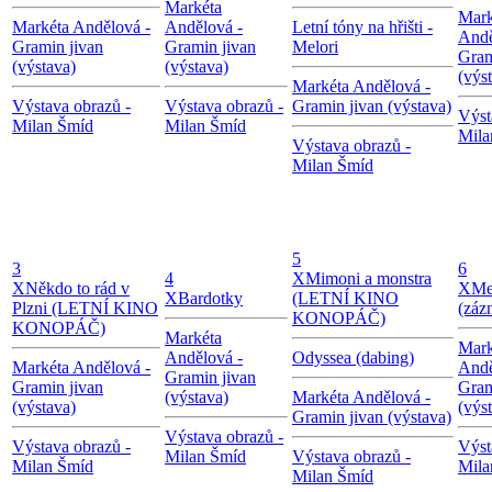
Markéta
Mark
Markéta Andělová -
Andělová -
Letní tóny na hřišti -
Andě
Gramin jivan
Gramin jivan
Melori
Gram
(výstava)
(výstava)
(výs
Markéta Andělová -
Výstava obrazů -
Výstava obrazů -
Gramin jivan (výstava)
Výst
Milan Šmíd
Milan Šmíd
Mila
Výstava obrazů -
Milan Šmíd
5
3
6
4
X
Mimoni a monstra
X
Někdo to rád v
X
Me
X
Bardotky
(LETNÍ KINO
Plzni (LETNÍ KINO
(záz
KONOPÁČ)
KONOPÁČ)
Markéta
Mark
Andělová -
Odyssea (dabing)
Markéta Andělová -
Andě
Gramin jivan
Gramin jivan
Gram
(výstava)
Markéta Andělová -
(výstava)
(výs
Gramin jivan (výstava)
Výstava obrazů -
Výstava obrazů -
Výst
Milan Šmíd
Výstava obrazů -
Milan Šmíd
Mila
Milan Šmíd