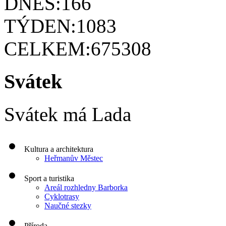
DNES:
166
TÝDEN:
1083
CELKEM:
675308
Svátek
Svátek má
Lada
Kultura a architektura
Heřmanův Městec
Sport a turistika
Areál rozhledny Barborka
Cyklotrasy
Naučné stezky
Příroda