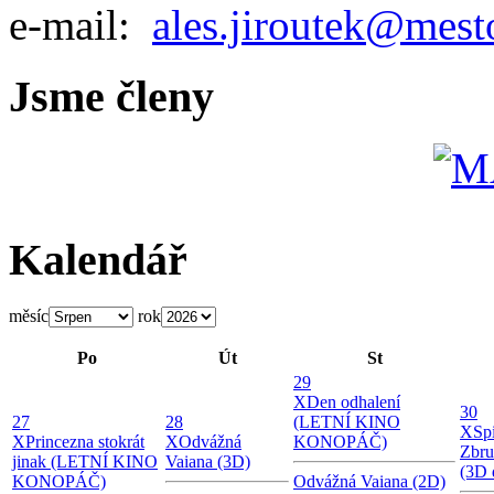
e-mail:
ales.jiroutek@mest
Jsme členy
Kalendář
měsíc
rok
Po
Út
St
29
X
Den odhalení
30
27
28
(LETNÍ KINO
X
Sp
X
Princezna stokrát
X
Odvážná
KONOPÁČ)
Zbru
jinak (LETNÍ KINO
Vaiana (3D)
(3D 
KONOPÁČ)
Odvážná Vaiana (2D)