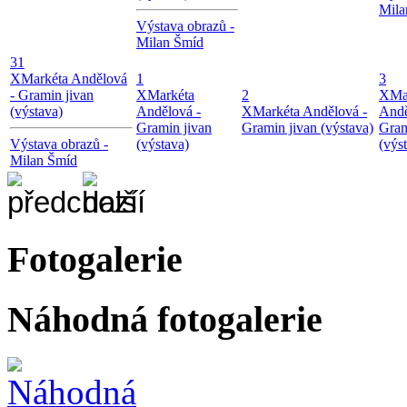
Mila
Výstava obrazů -
Milan Šmíd
31
X
Markéta Andělová
1
3
- Gramin jivan
X
Markéta
2
X
Ma
(výstava)
Andělová -
X
Markéta Andělová -
Andě
Gramin jivan
Gramin jivan (výstava)
Gram
Výstava obrazů -
(výstava)
(výs
Milan Šmíd
Fotogalerie
Náhodná fotogalerie