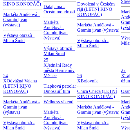
Stree
KINO KONOPÁČ)
Dovolená v Českém
Dalajlama -
ráji (LETNÍ KINO
Oceán moudrosti
Mark
Markéta Andělová -
KONOPÁČ)
Andě
Gramin jivan
Markéta
Gram
(výstava)
Markéta Andělová -
Andělová -
(výs
Gramin jivan (výstava)
Gramin jivan
Výstava obrazů -
(výstava)
Výst
Milan Šmíd
Výstava obrazů -
Mila
Milan Šmíd
Výstava obrazů -
Milan Šmíd
25
X
Jednání Rady
města Heřmanův
27
24
Městec
26
X
Ta
X
Odvážná Vaiana
X
Bojovník
džun
(LETNÍ KINO
Tlapková patrola:
KONOPÁČ)
Dinosauří film
Chica Checa (LETNÍ
Osam
KINO KONOPÁČ)
Markéta Andělová -
Wellness víkend
Mark
Gramin jivan
Markéta Andělová -
Andě
(výstava)
Markéta
Gramin jivan (výstava)
Gram
Andělová -
(výs
Výstava obrazů -
Gramin jivan
Výstava obrazů -
Milan Šmíd
(výstava)
Milan Šmíd
Výst