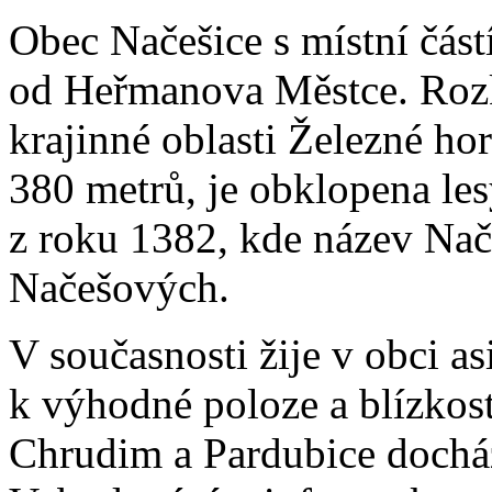
Obec Načešice s místní část
od Heřmanova Městce. Rozk
krajinné oblasti Železné h
380 metrů, je obklopena le
z roku 1382, kde název Nač
Načešových.
V současnosti žije v obci 
k výhodné poloze a blízkos
Chrudim a Pardubice dochází