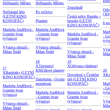
Heř
Heřmanův Městec
Heřmanův Městec
Zmrzlinář
Odv
Nečekané léto
Po večerce
(3D
(LETNÍ KINO
Česká srdce Banátu +
KONOPÁČ)
Pramen
beseda (LETNÍ
6 g
KINO KONOPÁČ)
Markéta Andělová -
Markéta Andělová
Mar
Gramin jivan
- Gramin jivan
Markéta Andělová -
- Gr
(výstava)
(výstava)
Gramin jivan
(výs
(výstava)
Výstava obrazů -
Výstava obrazů -
Výst
Milan Šmíd
Milan Šmíd
Výstava obrazů -
Mil
Milan Šmíd
18
19
X
Tajemství
X
Odyssea (dabing)
17
Křišťálové planety
20
X
Bardotky (LETNÍ
Dovolená v Českém
X
Ko
KINO KONOPÁČ)
Dalajlama - Oceán
ráji (LETNÍ KINO
moudrosti
KONOPÁČ)
Mar
Markéta Andělová -
- Gr
Gramin jivan
Markéta Andělová
Markéta Andělová -
(výs
(výstava)
- Gramin jivan
Gramin jivan
(výstava)
(výstava)
Výst
Výstava obrazů -
Mil
Milan Šmíd