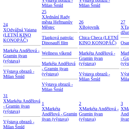
Výstava obrazů -
Výstava obrazů -
Milan Šmíd
Milan Šmíd
25
X
Jednání Rady
města Heřmanův
26
27
24
Městec
X
Bojovník
X
Ta
X
Odvážná Vaiana
džun
(LETNÍ KINO
Tlapková patrola:
Chica Checa (LETNÍ
KONOPÁČ)
Dinosauří film
KINO KONOPÁČ)
Osa
Markéta Andělová -
Wellness víkend
Markéta Andělová -
Mar
Gramin jivan
Gramin jivan
- Gr
(výstava)
Markéta Andělová
(výstava)
(výs
- Gramin jivan
Výstava obrazů -
(výstava)
Výstava obrazů -
Výst
Milan Šmíd
Milan Šmíd
Mil
Výstava obrazů -
Milan Šmíd
31
X
Markéta Andělová
1
2
3
- Gramin jivan
X
Markéta
X
Markéta Andělová -
X
Ma
(výstava)
Andělová - Gramin
Gramin jivan
Andě
jivan (výstava)
(výstava)
jiva
Výstava obrazů -
Milan Šmíd