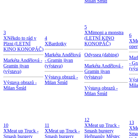
Milan Šmíd
5
3
X
Mimoni a monstra
6
X
Někdo to rád v
4
(LETNÍ KINO
X
Me
Plzni (LETNÍ
X
Bardotky
KONOPÁČ)
oper
KINO KONOPÁČ)
Markéta Andělová
Odyssea (dabing)
Mar
Markéta Andělová -
- Gramin jivan
- Gr
Gramin jivan
(výstava)
Markéta Andělová -
(výs
(výstava)
Gramin jivan
Výstava obrazů -
(výstava)
Výst
Výstava obrazů -
Milan Šmíd
Mil
Milan Šmíd
Výstava obrazů -
Milan Šmíd
12
13
10
11
X
Meat up Truck -
X
Me
X
Meat up Truck -
X
Meat up Truck -
Smash burgery
Sma
Smash burgery
Smash burgery
Heřmanův Městec