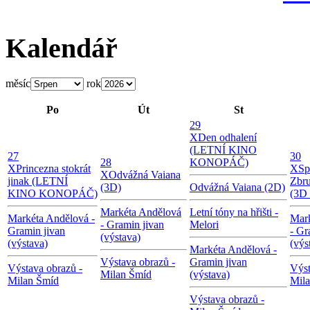
Kalendář
měsíc
rok
Po
Út
St
29
X
Den odhalení
(LETNÍ KINO
27
30
28
KONOPÁČ)
X
Princezna stokrát
X
Sp
X
Odvážná Vaiana
jinak (LETNÍ
Zbru
(3D)
Odvážná Vaiana (2D)
KINO KONOPÁČ)
(3D 
Markéta Andělová
Letní tóny na hřišti -
Markéta Andělová -
Mar
- Gramin jivan
Melori
Gramin jivan
- Gr
(výstava)
(výstava)
(výs
Markéta Andělová -
Výstava obrazů -
Gramin jivan
Výstava obrazů -
Výst
Milan Šmíd
(výstava)
Milan Šmíd
Mil
Výstava obrazů -