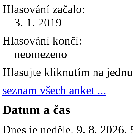
Hlasování začalo:
3. 1. 2019
Hlasování končí:
neomezeno
Hlasujte kliknutím na jedn
seznam všech anket ...
Datum a čas
Dnes je
neděle
,
9. 8. 2026
,