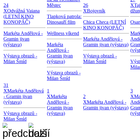
24
Městec
26
X
Ta
X
Odvážná Vaiana
X
Bojovník
džun
(LETNÍ KINO
Tlapková patrola:
KONOPÁČ)
Dinosauří film
Chica Checa (LETNÍ
Osam
KINO KONOPÁČ)
Markéta Andělová -
Wellness víkend
Mark
Gramin jivan
Markéta Andělová -
Andě
(výstava)
Markéta
Gramin jivan (výstava)
Gram
Andělová -
(výs
Výstava obrazů -
Gramin jivan
Výstava obrazů -
Milan Šmíd
(výstava)
Milan Šmíd
Výst
Mila
Výstava obrazů -
Milan Šmíd
31
X
Markéta Andělová
1
3
- Gramin jivan
X
Markéta
2
X
Ma
(výstava)
Andělová -
X
Markéta Andělová -
Andě
Gramin jivan
Gramin jivan (výstava)
Gram
Výstava obrazů -
(výstava)
(výs
Milan Šmíd