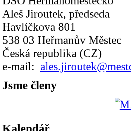
DSO Heřmanoměstecko
Aleš Jiroutek, předseda
Havlíčkova 801
538 03 Heřmanův Městec
Česká republika (CZ)
e-mail:
ales.jiroutek@mest
Jsme členy
Kalendář