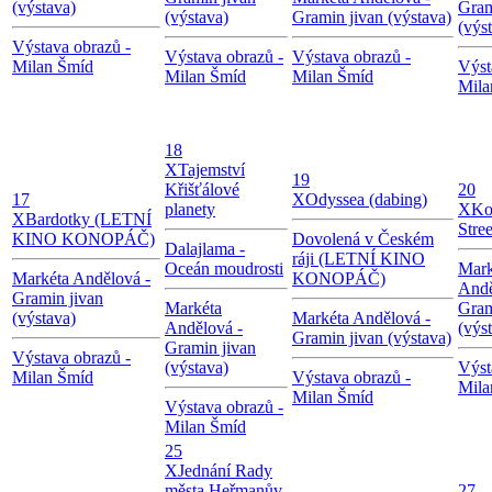
(výstava)
Gram
(výstava)
Gramin jivan (výstava)
(výs
Výstava obrazů -
Výstava obrazů -
Výstava obrazů -
Milan Šmíd
Výst
Milan Šmíd
Milan Šmíd
Mila
18
X
Tajemství
19
Křišťálové
20
17
X
Odyssea (dabing)
planety
X
Ko
X
Bardotky (LETNÍ
Stree
KINO KONOPÁČ)
Dovolená v Českém
Dalajlama -
ráji (LETNÍ KINO
Oceán moudrosti
Mark
Markéta Andělová -
KONOPÁČ)
Andě
Gramin jivan
Markéta
Gram
(výstava)
Markéta Andělová -
Andělová -
(výs
Gramin jivan (výstava)
Gramin jivan
Výstava obrazů -
(výstava)
Výst
Milan Šmíd
Výstava obrazů -
Mila
Milan Šmíd
Výstava obrazů -
Milan Šmíd
25
X
Jednání Rady
města Heřmanův
27