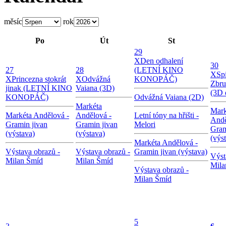
měsíc
rok
Po
Út
St
29
X
Den odhalení
30
27
28
(LETNÍ KINO
X
Sp
X
Princezna stokrát
X
Odvážná
KONOPÁČ)
Zbru
jinak (LETNÍ KINO
Vaiana (3D)
(3D 
KONOPÁČ)
Odvážná Vaiana (2D)
Markéta
Mark
Markéta Andělová -
Andělová -
Letní tóny na hřišti -
Andě
Gramin jivan
Gramin jivan
Melori
Gram
(výstava)
(výstava)
(výs
Markéta Andělová -
Výstava obrazů -
Výstava obrazů -
Gramin jivan (výstava)
Výst
Milan Šmíd
Milan Šmíd
Mila
Výstava obrazů -
Milan Šmíd
5