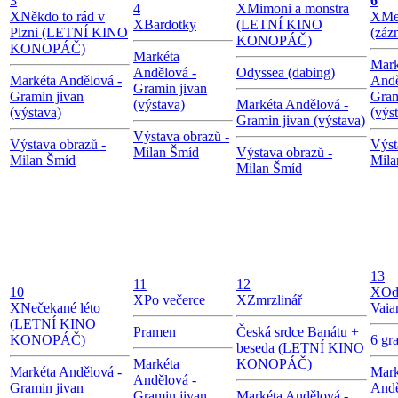
3
6
4
X
Mimoni a monstra
X
Někdo to rád v
X
Me
X
Bardotky
(LETNÍ KINO
Plzni (LETNÍ KINO
(záz
KONOPÁČ)
KONOPÁČ)
Markéta
Mark
Andělová -
Odyssea (dabing)
Markéta Andělová -
Andě
Gramin jivan
Gramin jivan
Gram
(výstava)
Markéta Andělová -
(výstava)
(výs
Gramin jivan (výstava)
Výstava obrazů -
Výstava obrazů -
Výst
Milan Šmíd
Výstava obrazů -
Milan Šmíd
Mila
Milan Šmíd
13
11
12
10
X
Od
X
Po večerce
X
Zmrzlinář
X
Nečekané léto
Vaia
(LETNÍ KINO
Pramen
Česká srdce Banátu +
KONOPÁČ)
6 gr
beseda (LETNÍ KINO
Markéta
KONOPÁČ)
Markéta Andělová -
Mark
Andělová -
Gramin jivan
Andě
Gramin jivan
Markéta Andělová -