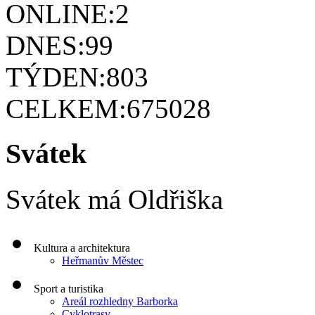
ONLINE:
2
DNES:
99
TÝDEN:
803
CELKEM:
675028
Svátek
Svátek má
Oldřiška
Kultura a architektura
Heřmanův Městec
Sport a turistika
Areál rozhledny Barborka
Cyklotrasy