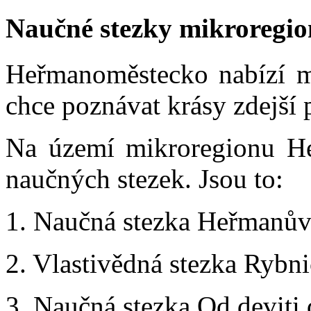
Naučné stezky mikroregi
Heřmanoměstecko nabízí m
chce poznávat krásy zdejší 
Na území mikroregionu He
naučných stezek. Jsou to:
1. Naučná stezka Heřmanův
2. Vlastivědná stezka Ryb
3. Naučná stezka Od deviti