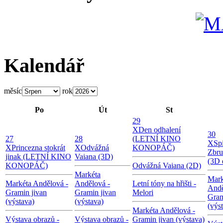
Kalendář
měsíc
rok
Po
Út
St
29
X
Den odhalení
30
27
28
(LETNÍ KINO
X
Sp
X
Princezna stokrát
X
Odvážná
KONOPÁČ)
Zbru
jinak (LETNÍ KINO
Vaiana (3D)
(3D 
KONOPÁČ)
Odvážná Vaiana (2D)
Markéta
Mark
Markéta Andělová -
Andělová -
Letní tóny na hřišti -
Andě
Gramin jivan
Gramin jivan
Melori
Gram
(výstava)
(výstava)
(výs
Markéta Andělová -
Výstava obrazů -
Výstava obrazů -
Gramin jivan (výstava)