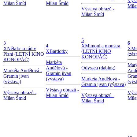
Výst
Milan Šmíd
Milan Šmíd
Mila
Výstava obrazů -
Milan Šmíd
5
3
6
4
X
Mimoni a monstra
X
Někdo to rád v
X
Me
X
Bardotky
(LETNÍ KINO
Plzni (LETNÍ KINO
(záz
KONOPÁČ)
KONOPÁČ)
Markéta
Mark
Andělová -
Odyssea (dabing)
Markéta Andělová -
Andě
Gramin jivan
Gramin jivan
Gram
(výstava)
Markéta Andělová -
(výstava)
(výs
Gramin jivan (výstava)
Výstava obrazů -
Výstava obrazů -
Výst
Milan Šmíd
Výstava obrazů -
Milan Šmíd
Mila
Milan Šmíd