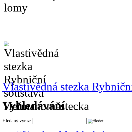
Vlastivědná stezka Rybnič
Vyhledávání
Hledaný výraz: