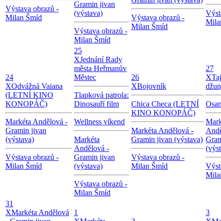
Gramin jivan
Výstava obrazů -
(výstava)
Výst
Milan Šmíd
Výstava obrazů -
Mila
Milan Šmíd
Výstava obrazů -
Milan Šmíd
25
X
Jednání Rady
města Heřmanův
27
24
Městec
26
X
Ta
X
Odvážná Vaiana
X
Bojovník
džun
(LETNÍ KINO
Tlapková patrola:
KONOPÁČ)
Dinosauří film
Chica Checa (LETNÍ
Osam
KINO KONOPÁČ)
Markéta Andělová -
Wellness víkend
Mark
Gramin jivan
Markéta Andělová -
Andě
(výstava)
Markéta
Gramin jivan (výstava)
Gram
Andělová -
(výs
Výstava obrazů -
Gramin jivan
Výstava obrazů -
Milan Šmíd
(výstava)
Milan Šmíd
Výst
Mila
Výstava obrazů -
Milan Šmíd
31
X
Markéta Andělová
1
3