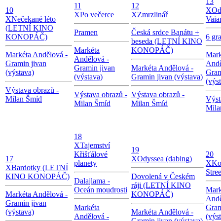
13
11
12
10
X
Od
X
Po večerce
X
Zmrzlinář
X
Nečekané léto
Vaia
(LETNÍ KINO
Pramen
Česká srdce Banátu +
KONOPÁČ)
6 gr
beseda (LETNÍ KINO
Markéta
KONOPÁČ)
Markéta Andělová -
Mark
Andělová -
Gramin jivan
Andě
Gramin jivan
Markéta Andělová -
(výstava)
Gram
(výstava)
Gramin jivan (výstava)
(výs
Výstava obrazů -
Výstava obrazů -
Výstava obrazů -
Milan Šmíd
Výst
Milan Šmíd
Milan Šmíd
Mila
18
X
Tajemství
19
Křišťálové
20
17
X
Odyssea (dabing)
planety
X
Ko
X
Bardotky (LETNÍ
Stree
KINO KONOPÁČ)
Dovolená v Českém
Dalajlama -
ráji (LETNÍ KINO
Oceán moudrosti
Mark
Markéta Andělová -
KONOPÁČ)
Andě
Gramin jivan
Markéta
Gram
(výstava)
Markéta Andělová -
Andělová -
(výs
Gramin jivan (výstava)