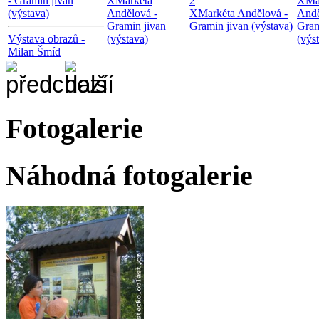
- Gramin jivan
X
Markéta
2
X
Ma
(výstava)
Andělová -
X
Markéta Andělová -
Andě
Gramin jivan
Gramin jivan (výstava)
Gram
Výstava obrazů -
(výstava)
(výs
Milan Šmíd
Fotogalerie
Náhodná fotogalerie