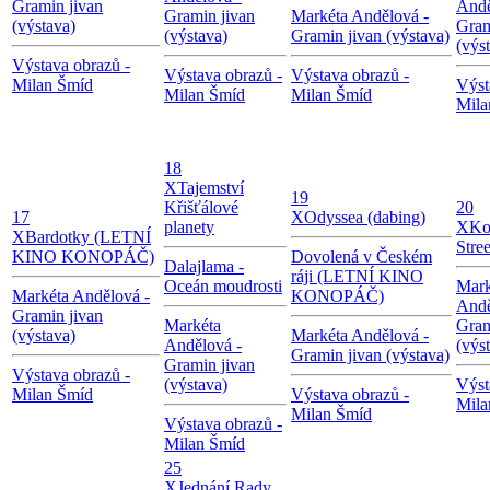
Gramin jivan
Andě
Gramin jivan
Markéta Andělová -
(výstava)
Gram
(výstava)
Gramin jivan (výstava)
(výs
Výstava obrazů -
Výstava obrazů -
Výstava obrazů -
Milan Šmíd
Výst
Milan Šmíd
Milan Šmíd
Mila
18
X
Tajemství
19
Křišťálové
20
17
X
Odyssea (dabing)
planety
X
Ko
X
Bardotky (LETNÍ
Stree
KINO KONOPÁČ)
Dovolená v Českém
Dalajlama -
ráji (LETNÍ KINO
Oceán moudrosti
Mark
Markéta Andělová -
KONOPÁČ)
Andě
Gramin jivan
Markéta
Gram
(výstava)
Markéta Andělová -
Andělová -
(výs
Gramin jivan (výstava)
Gramin jivan
Výstava obrazů -
(výstava)
Výst
Milan Šmíd
Výstava obrazů -
Mila
Milan Šmíd
Výstava obrazů -
Milan Šmíd
25
X
Jednání Rady