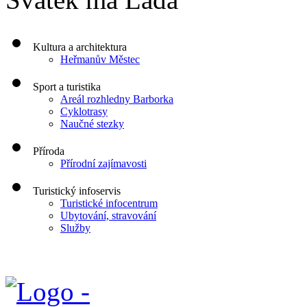
Kultura a architektura
Heřmanův Městec
Sport a turistika
Areál rozhledny Barborka
Cyklotrasy
Naučné stezky
Příroda
Přírodní zajímavosti
Turistický infoservis
Turistické infocentrum
Ubytování, stravování
Služby