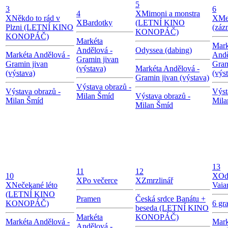
5
3
6
4
X
Mimoni a monstra
X
Někdo to rád v
X
Me
X
Bardotky
(LETNÍ KINO
Plzni (LETNÍ KINO
(záz
KONOPÁČ)
KONOPÁČ)
Markéta
Mark
Andělová -
Odyssea (dabing)
Markéta Andělová -
Andě
Gramin jivan
Gramin jivan
Gram
(výstava)
Markéta Andělová -
(výstava)
(výs
Gramin jivan (výstava)
Výstava obrazů -
Výstava obrazů -
Výst
Milan Šmíd
Výstava obrazů -
Milan Šmíd
Mila
Milan Šmíd
13
11
12
10
X
Od
X
Po večerce
X
Zmrzlinář
X
Nečekané léto
Vaia
(LETNÍ KINO
Pramen
Česká srdce Banátu +
KONOPÁČ)
6 gr
beseda (LETNÍ KINO
Markéta
KONOPÁČ)
Markéta Andělová -
Mark
Andělová -