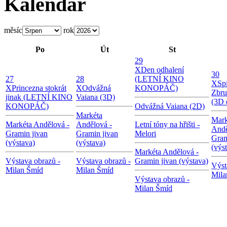
Kalendář
měsíc
rok
Po
Út
St
29
X
Den odhalení
30
27
28
(LETNÍ KINO
X
Sp
X
Princezna stokrát
X
Odvážná
KONOPÁČ)
Zbru
jinak (LETNÍ KINO
Vaiana (3D)
(3D 
KONOPÁČ)
Odvážná Vaiana (2D)
Markéta
Mark
Markéta Andělová -
Andělová -
Letní tóny na hřišti -
Andě
Gramin jivan
Gramin jivan
Melori
Gram
(výstava)
(výstava)
(výs
Markéta Andělová -
Výstava obrazů -
Výstava obrazů -
Gramin jivan (výstava)
Výst
Milan Šmíd
Milan Šmíd
Mila
Výstava obrazů -
Milan Šmíd