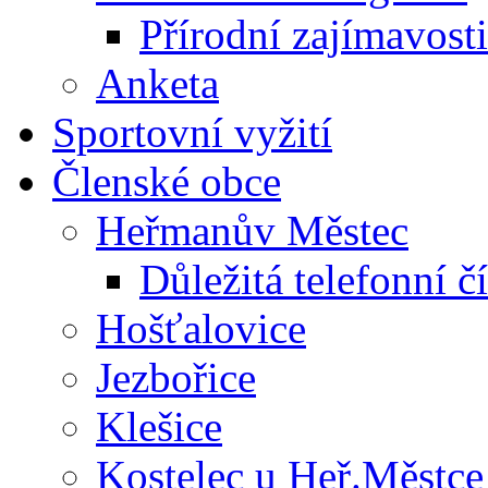
Přírodní zajímavosti
Anketa
Sportovní vyžití
Členské obce
Heřmanův Městec
Důležitá telefonní čí
Hošťalovice
Jezbořice
Klešice
Kostelec u Heř.Městce