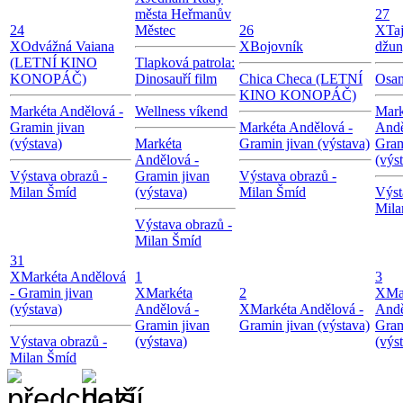
města Heřmanův
27
24
Městec
26
X
Ta
X
Odvážná Vaiana
X
Bojovník
džun
(LETNÍ KINO
Tlapková patrola:
KONOPÁČ)
Dinosauří film
Chica Checa (LETNÍ
Osam
KINO KONOPÁČ)
Markéta Andělová -
Wellness víkend
Mark
Gramin jivan
Markéta Andělová -
Andě
(výstava)
Markéta
Gramin jivan (výstava)
Gram
Andělová -
(výs
Výstava obrazů -
Gramin jivan
Výstava obrazů -
Milan Šmíd
(výstava)
Milan Šmíd
Výst
Mila
Výstava obrazů -
Milan Šmíd
31
X
Markéta Andělová
1
3
- Gramin jivan
X
Markéta
2
X
Ma
(výstava)
Andělová -
X
Markéta Andělová -
Andě
Gramin jivan
Gramin jivan (výstava)
Gram
Výstava obrazů -
(výstava)
(výs
Milan Šmíd