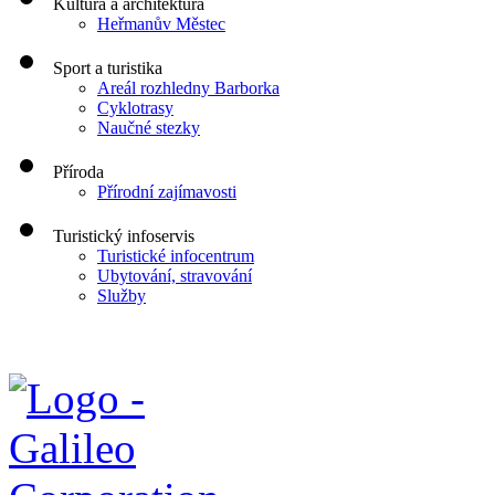
Kultura a architektura
Heřmanův Městec
Sport a turistika
Areál rozhledny Barborka
Cyklotrasy
Naučné stezky
Příroda
Přírodní zajímavosti
Turistický infoservis
Turistické infocentrum
Ubytování, stravování
Služby