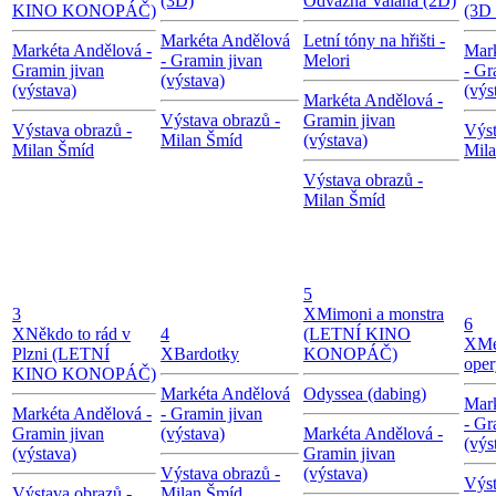
(3D)
Odvážná Vaiana (2D)
KINO KONOPÁČ)
(3D 
Markéta Andělová
Letní tóny na hřišti -
Markéta Andělová -
Mar
- Gramin jivan
Melori
Gramin jivan
- Gr
(výstava)
(výstava)
(výs
Markéta Andělová -
Výstava obrazů -
Gramin jivan
Výstava obrazů -
Výst
Milan Šmíd
(výstava)
Milan Šmíd
Mil
Výstava obrazů -
Milan Šmíd
5
3
X
Mimoni a monstra
6
X
Někdo to rád v
4
(LETNÍ KINO
X
Me
Plzni (LETNÍ
X
Bardotky
KONOPÁČ)
oper
KINO KONOPÁČ)
Markéta Andělová
Odyssea (dabing)
Mar
Markéta Andělová -
- Gramin jivan
- Gr
Gramin jivan
(výstava)
Markéta Andělová -
(výs
(výstava)
Gramin jivan
Výstava obrazů -
(výstava)
Výst
Výstava obrazů -
Milan Šmíd