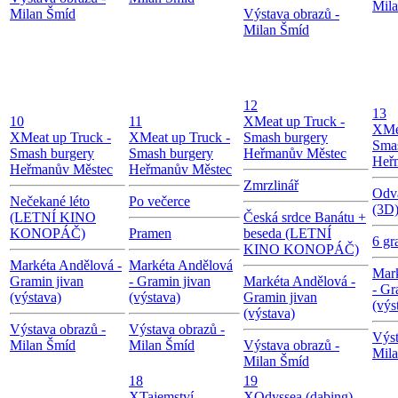
Mil
Milan Šmíd
Výstava obrazů -
Milan Šmíd
12
13
10
11
X
Meat up Truck -
X
Me
X
Meat up Truck -
X
Meat up Truck -
Smash burgery
Sma
Smash burgery
Smash burgery
Heřmanův Městec
Heř
Heřmanův Městec
Heřmanův Městec
Zmrzlinář
Odv
Nečekané léto
Po večerce
(3D
(LETNÍ KINO
Česká srdce Banátu +
KONOPÁČ)
Pramen
beseda (LETNÍ
6 g
KINO KONOPÁČ)
Markéta Andělová -
Markéta Andělová
Mar
Gramin jivan
- Gramin jivan
Markéta Andělová -
- Gr
(výstava)
(výstava)
Gramin jivan
(výs
(výstava)
Výstava obrazů -
Výstava obrazů -
Výst
Milan Šmíd
Milan Šmíd
Výstava obrazů -
Mil
Milan Šmíd
18
19
X
Tajemství
X
Odyssea (dabing)