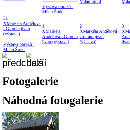
Milan Šmíd
Mil
Výstava obrazů -
Milan Šmíd
31
X
Markéta Andělová
1
2
3
- Gramin jivan
X
Markéta
X
Markéta Andělová -
X
Ma
(výstava)
Andělová - Gramin
Gramin jivan
Andě
jivan (výstava)
(výstava)
jiva
Výstava obrazů -
Milan Šmíd
Fotogalerie
Náhodná fotogalerie