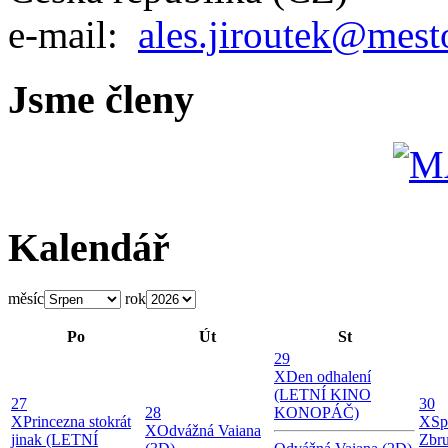
e-mail:
ales.jiroutek@mest
Jsme členy
Kalendář
měsíc
rok
Po
Út
St
29
X
Den odhalení
(LETNÍ KINO
27
30
28
KONOPÁČ)
X
Princezna stokrát
X
Sp
X
Odvážná Vaiana
jinak (LETNÍ
Zbru