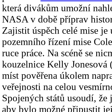
která divákům umožní nahlé
NASA v době příprav histor
Zajistit úspěch celé mise je
pozemního řízení mise Cole
ruce práce. Na scéně se ni
kouzelnice Kelly Jonesová (
míst pověřena úkolem naprav
veřejnosti na celou vesmírn
Spojených států usoudí, že je
aby bylo možné připustit je