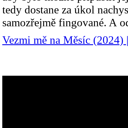
tedy dostane za úkol nachyst
samozřejmě fingované. A o
Vezmi mě na Měsíc (2024) |