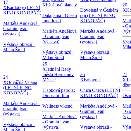
17
Křišťálové planety
20
X
Bardotky (LETNÍ
Dovolená v Českém
X
Ko
KINO KONOPÁČ)
Dalajlama - Oceán
ráji (LETNÍ KINO
moudrosti
KONOPÁČ)
Mar
Markéta Andělová -
- Gr
Gramin jivan
Markéta Andělová
Markéta Andělová -
(výs
(výstava)
- Gramin jivan
Gramin jivan
(výstava)
(výstava)
Výst
Výstava obrazů -
Mil
Milan Šmíd
Výstava obrazů -
Výstava obrazů -
Milan Šmíd
Milan Šmíd
25
X
Jednání Rady
města Heřmanův
26
27
24
Městec
X
Bojovník
X
Ta
X
Odvážná Vaiana
džun
(LETNÍ KINO
Tlapková patrola:
Chica Checa (LETNÍ
KONOPÁČ)
Dinosauří film
KINO KONOPÁČ)
Osa
Markéta Andělová -
Wellness víkend
Markéta Andělová -
Mar
Gramin jivan
Gramin jivan
- Gr
(výstava)
Markéta Andělová
(výstava)
(výs
- Gramin jivan
Výstava obrazů -
(výstava)
Výstava obrazů -
Výst
Milan Šmíd