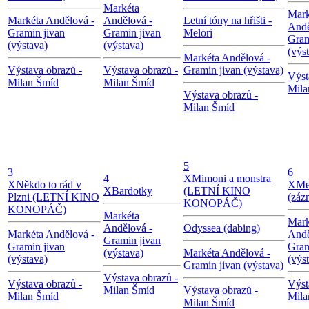
Markéta
Mark
Markéta Andělová -
Andělová -
Letní tóny na hřišti -
Andě
Gramin jivan
Gramin jivan
Melori
Gram
(výstava)
(výstava)
(výs
Markéta Andělová -
Výstava obrazů -
Výstava obrazů -
Gramin jivan (výstava)
Výst
Milan Šmíd
Milan Šmíd
Mila
Výstava obrazů -
Milan Šmíd
5
3
6
4
X
Mimoni a monstra
X
Někdo to rád v
X
Me
X
Bardotky
(LETNÍ KINO
Plzni (LETNÍ KINO
(záz
KONOPÁČ)
KONOPÁČ)
Markéta
Mark
Andělová -
Odyssea (dabing)
Markéta Andělová -
Andě
Gramin jivan
Gramin jivan
Gram
(výstava)
Markéta Andělová -
(výstava)
(výs
Gramin jivan (výstava)
Výstava obrazů -
Výstava obrazů -
Výst
Milan Šmíd
Výstava obrazů -
Milan Šmíd
Mila
Milan Šmíd