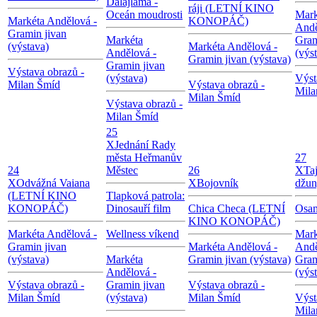
Dalajlama -
ráji (LETNÍ KINO
Oceán moudrosti
Mark
Markéta Andělová -
KONOPÁČ)
Andě
Gramin jivan
Markéta
Gram
(výstava)
Markéta Andělová -
Andělová -
(výs
Gramin jivan (výstava)
Gramin jivan
Výstava obrazů -
(výstava)
Výst
Milan Šmíd
Výstava obrazů -
Mila
Milan Šmíd
Výstava obrazů -
Milan Šmíd
25
X
Jednání Rady
města Heřmanův
27
24
Městec
26
X
Ta
X
Odvážná Vaiana
X
Bojovník
džun
(LETNÍ KINO
Tlapková patrola:
KONOPÁČ)
Dinosauří film
Chica Checa (LETNÍ
Osam
KINO KONOPÁČ)
Markéta Andělová -
Wellness víkend
Mark
Gramin jivan
Markéta Andělová -
Andě
(výstava)
Markéta
Gramin jivan (výstava)
Gram
Andělová -
(výs
Výstava obrazů -
Gramin jivan
Výstava obrazů -
Milan Šmíd
(výstava)
Milan Šmíd
Výst
Mila