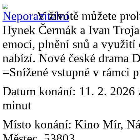
V životě můžete proh
Hynek Čermák a Ivan Trojan
emocí, plnění snů a využití
nabízí. Nové české drama D
=Snížené vstupné v rámci p
Datum konání:
11. 2. 2026 
minut
Místo konání:
Kino Mír, N
Městec, 53803