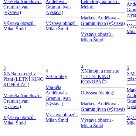
Markéta Andělová -
Andělová -
Letní tóny na hřišti -
Andě
Gramin jivan
Gramin jivan
Melori
Gram
(výstava)
(výstava)
(výs
Markéta Andělová -
Výstava obrazů -
Výstava obrazů -
Gramin jivan (výstava)
Výst
Milan Šmíd
Milan Šmíd
Mila
Výstava obrazů -
Milan Šmíd
5
3
6
4
X
Mimoni a monstra
X
Někdo to rád v
X
Me
X
Bardotky
(LETNÍ KINO
Plzni (LETNÍ KINO
(záz
KONOPÁČ)
KONOPÁČ)
Markéta
Mark
Andělová -
Odyssea (dabing)
Markéta Andělová -
Andě
Gramin jivan
Gramin jivan
Gram
(výstava)
Markéta Andělová -
(výstava)
(výs
Gramin jivan (výstava)
Výstava obrazů -
Výstava obrazů -
Výst
Milan Šmíd
Výstava obrazů -
Milan Šmíd
Mila
Milan Šmíd