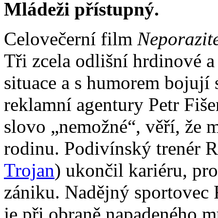
Mládeži přístupný.
Celovečerní film
Neporazite
Tři zcela odlišní hrdinové a
situace a s humorem bojují 
reklamní agentury Petr Fišer
slovo „nemožné“, věří, že m
rodinu. Podivínský trenér 
Trojan
) ukončil kariéru, pro
zániku. Nadějný sportovec 
je při obraně napadeného m