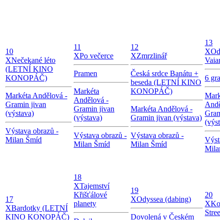
13
11
12
10
X
Od
X
Po večerce
X
Zmrzlinář
X
Nečekané léto
Vaia
(LETNÍ KINO
Pramen
Česká srdce Banátu +
KONOPÁČ)
6 gr
beseda (LETNÍ KINO
Markéta
KONOPÁČ)
Markéta Andělová -
Mark
Andělová -
Gramin jivan
Andě
Gramin jivan
Markéta Andělová -
(výstava)
Gram
(výstava)
Gramin jivan (výstava)
(výs
Výstava obrazů -
Výstava obrazů -
Výstava obrazů -
Milan Šmíd
Výst
Milan Šmíd
Milan Šmíd
Mila
18
X
Tajemství
19
Křišťálové
20
17
X
Odyssea (dabing)
planety
X
Ko
X
Bardotky (LETNÍ
Stree
KINO KONOPÁČ)
Dovolená v Českém