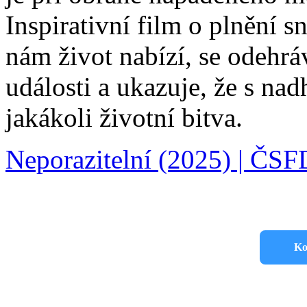
Inspirativní film o plnění s
nám život nabízí, se odehr
události a ukazuje, že s n
jakákoli životní bitva.
Neporazitelní (2025) | ČSF
Ko