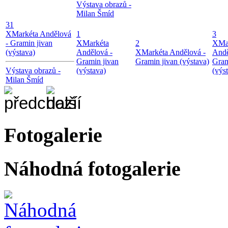
Výstava obrazů -
Milan Šmíd
31
X
Markéta Andělová
1
3
- Gramin jivan
X
Markéta
2
X
Ma
(výstava)
Andělová -
X
Markéta Andělová -
Andě
Gramin jivan
Gramin jivan (výstava)
Gram
Výstava obrazů -
(výstava)
(výs
Milan Šmíd
Fotogalerie
Náhodná fotogalerie