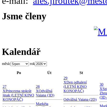
e-mail:
ales.jiroutek@mest
Jsme členy
Kalendář
měsíc
rok
Po
Út
St
29
X
Den odhalení
30
27
28
(LETNÍ KINO
X
Sp
X
Princezna stokrát
X
Odvážná
KONOPÁČ)
Zbru
jinak (LETNÍ KINO
Vaiana (3D)
(3D 
KONOPÁČ)
Odvážná Vaiana (2D)
Markéta
Mark