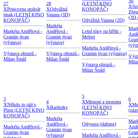
30
27
28
(LETNÍ KINO
X
Sp
X
Princezna stokrát
X
Odvážná
KONOPÁČ)
Zbru
jinak (LETNÍ KINO
Vaiana (3D)
(3D 
KONOPÁČ)
Odvážná Vaiana (2D)
Markéta
Mark
Markéta Andělová -
Andělová -
Letní tóny na hřišti -
Andě
Gramin jivan
Gramin jivan
Melori
Gram
(výstava)
(výstava)
(výs
Markéta Andělová -
Výstava obrazů -
Výstava obrazů -
Gramin jivan (výstava)
Výst
Milan Šmíd
Milan Šmíd
Mila
Výstava obrazů -
Milan Šmíd
5
3
6
4
X
Mimoni a monstra
X
Někdo to rád v
X
Me
X
Bardotky
(LETNÍ KINO
Plzni (LETNÍ KINO
(záz
KONOPÁČ)
KONOPÁČ)
Markéta
Mark
Andělová -
Odyssea (dabing)
Markéta Andělová -
Andě
Gramin jivan
Gramin jivan
Gram
(výstava)
Markéta Andělová -
(výstava)
(výs