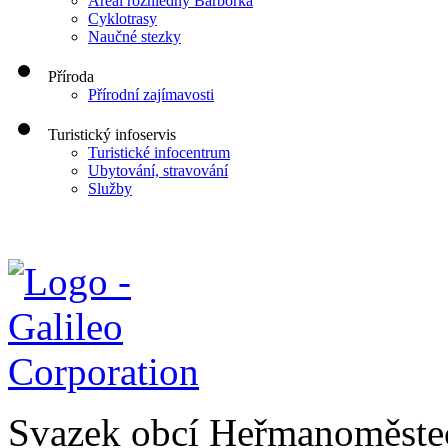
Areál rozhledny Barborka
Cyklotrasy
Naučné stezky
Příroda
Přírodní zajímavosti
Turistický infoservis
Turistické infocentrum
Ubytování, stravování
Služby
Svazek obcí Heřmanoměste