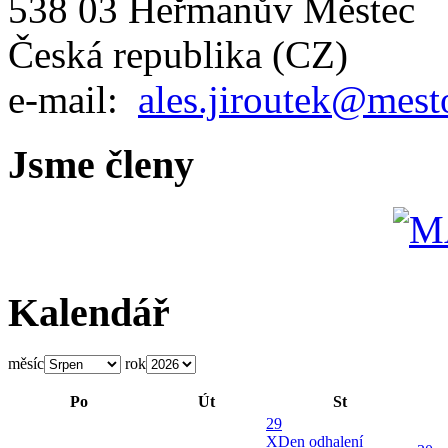
538 03 Heřmanův Městec
Česká republika (CZ)
e-mail:
ales.jiroutek@mest
Jsme členy
Kalendář
měsíc
rok
Po
Út
St
29
X
Den odhalení