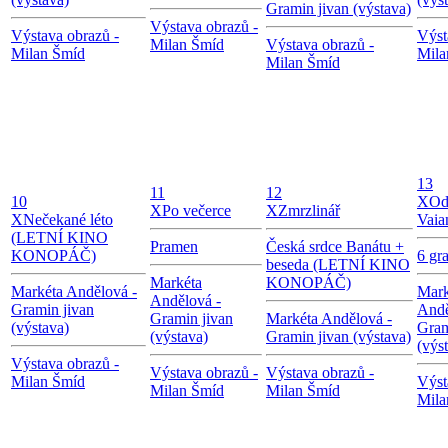
Gramin jivan (výstava)
Výstava obrazů -
Výstava obrazů -
Výst
Milan Šmíd
Výstava obrazů -
Milan Šmíd
Mila
Milan Šmíd
13
11
12
10
X
Od
X
Po večerce
X
Zmrzlinář
X
Nečekané léto
Vaia
(LETNÍ KINO
Pramen
Česká srdce Banátu +
KONOPÁČ)
6 gr
beseda (LETNÍ KINO
Markéta
KONOPÁČ)
Markéta Andělová -
Mark
Andělová -
Gramin jivan
Andě
Gramin jivan
Markéta Andělová -
(výstava)
Gram
(výstava)
Gramin jivan (výstava)
(výs
Výstava obrazů -
Výstava obrazů -
Výstava obrazů -
Milan Šmíd
Výst
Milan Šmíd
Milan Šmíd
Mila