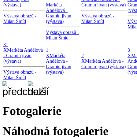
(výstava)
Markéta
Gramin jivan (výstava)
Gram
Andělová -
(výs
Výstava obrazů -
Gramin jivan
Výstava obrazů -
Milan Šmíd
(výstava)
Milan Šmíd
Výst
Mila
Výstava obrazů -
Milan Šmíd
31
X
Markéta Andělová
1
3
- Gramin jivan
X
Markéta
2
X
Ma
(výstava)
Andělová -
X
Markéta Andělová -
Andě
Gramin jivan
Gramin jivan (výstava)
Gram
Výstava obrazů -
(výstava)
(výs
Milan Šmíd
Fotogalerie
Náhodná fotogalerie