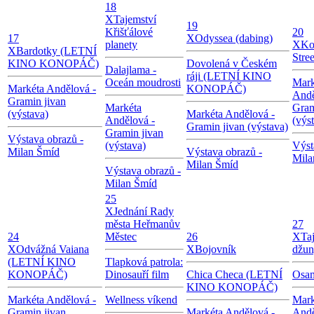
18
X
Tajemství
19
Křišťálové
20
17
X
Odyssea (dabing)
planety
X
Ko
X
Bardotky (LETNÍ
Stree
KINO KONOPÁČ)
Dovolená v Českém
Dalajlama -
ráji (LETNÍ KINO
Oceán moudrosti
Mark
Markéta Andělová -
KONOPÁČ)
Andě
Gramin jivan
Markéta
Gram
(výstava)
Markéta Andělová -
Andělová -
(výs
Gramin jivan (výstava)
Gramin jivan
Výstava obrazů -
(výstava)
Výst
Milan Šmíd
Výstava obrazů -
Mila
Milan Šmíd
Výstava obrazů -
Milan Šmíd
25
X
Jednání Rady
města Heřmanův
27
24
Městec
26
X
Ta
X
Odvážná Vaiana
X
Bojovník
džun
(LETNÍ KINO
Tlapková patrola:
KONOPÁČ)
Dinosauří film
Chica Checa (LETNÍ
Osam
KINO KONOPÁČ)
Markéta Andělová -
Wellness víkend
Mark
Gramin jivan
Markéta Andělová -
Andě