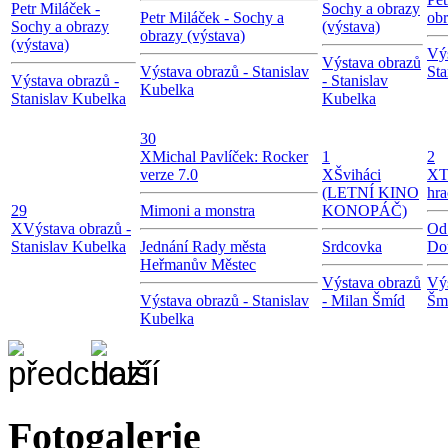
Petr Miláček -
Sochy a obrazy
Petr Miláček - Sochy a
obr
Sochy a obrazy
(výstava)
obrazy (výstava)
(výstava)
Výs
Výstava obrazů
Výstava obrazů - Stanislav
Sta
Výstava obrazů -
- Stanislav
Kubelka
Stanislav Kubelka
Kubelka
30
X
Michal Pavlíček: Rocker
1
2
verze 7.0
X
Šviháci
X
T
(LETNÍ KINO
hra
29
Mimoni a monstra
KONOPÁČ)
X
Výstava obrazů -
Od 
Stanislav Kubelka
Jednání Rady města
Srdcovka
Do
Heřmanův Městec
Výstava obrazů
Výs
Výstava obrazů - Stanislav
- Milan Šmíd
Šm
Kubelka
Fotogalerie