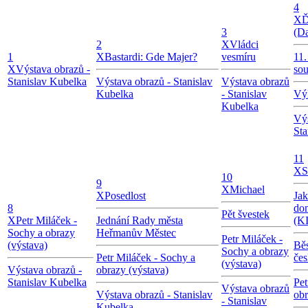
4
X
Ď
3
(D
2
X
Vládci
1
X
Bastardi: Gde Majer?
vesmíru
11
X
Výstava obrazů -
so
Stanislav Kubelka
Výstava obrazů - Stanislav
Výstava obrazů
Kubelka
- Stanislav
Vý
Kubelka
Výs
Sta
11
X
S
10
9
X
Michael
X
Posedlost
Jak
8
dom
Pět švestek
X
Petr Miláček -
Jednání Rady města
(K
Sochy a obrazy
Heřmanův Městec
Petr Miláček -
(výstava)
Běs
Sochy a obrazy
Petr Miláček - Sochy a
čes
(výstava)
Výstava obrazů -
obrazy (výstava)
Stanislav Kubelka
Pet
Výstava obrazů
Výstava obrazů - Stanislav
obr
- Stanislav
Kubelka