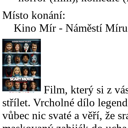
Místo konání:
Kino Mír - Náměstí Mír
Film, který si z vá
střílet. Vrcholné dílo legend
vůbec nic svaté a věří, že 