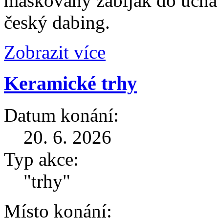
maskovaný zabiják do ucha
český dabing.
Zobrazit více
Keramické trhy
Datum konání:
20. 6. 2026
Typ akce:
"trhy"
Místo konání: