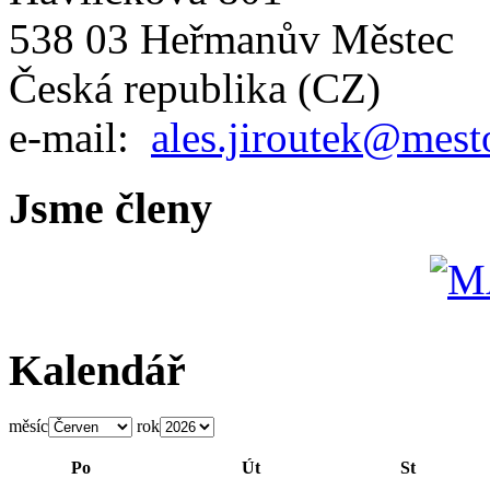
538 03 Heřmanův Městec
Česká republika (CZ)
e-mail:
ales.jiroutek@mest
Jsme členy
Kalendář
měsíc
rok
Po
Út
St