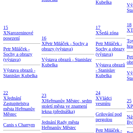
Kubelka
Výs
Sta
18
15
17
X
T
X
Narozeninové
X
Šedá zóna
posezení
16
Toy
X
Petr Miláček - Sochy a
Petr Miláček -
hra
Petr Miláček -
obrazy (výstava)
Sochy a obrazy
Sochy a obrazy
(výstava)
Pet
(výstava)
Výstava obrazů - Stanislav
obr
Kubelka
Výstava obrazů
Výstava obrazů -
- Stanislav
Výs
Stanislav Kubelka
Kubelka
Sta
22
24
23
X
Jednání
X
Vládci
X
Heřmanův Městec, sedm
25
Zastupitelstva
vesmíru
století města ve znamení
X
P
města Heřmanův
lekna (přednáška)
Městec
Grilování pod
Náv
pergolou
Jednání Rady města
By
Canis s Charrym
Heřmanův Městec
Petr Miláček -
Pet