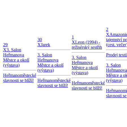
2
X
Amazonie
1
30
tajemství pr
X
Leon (1994) -
29
X
Jarek
(cest. večer
režisérský sestřih
X
3. Salon
Heřmanova
3. Salon
Prodej texti
3. Salon
Městce a okolí
Heřmanova
Heřmanova
(výstava)
Městce a okolí
3. Salon
Městce a okolí
(výstava)
Heřmanova
(výstava)
Heřmanoměstecké
Městce a ok
slavnosti se blíží!
Heřmanoměstecké
(výstava)
Heřmanoměstecké
slavnosti se blíží!
slavnosti se blíží!
Heřmanomě
slavnosti se 