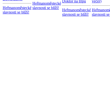
Doktor na tripu
večer)
Heřmanoměstecké
Heřmanoměstecké
slavnosti se blíží!
Heřmanoměstecké
Heřmanomě
slavnosti se blíží!
slavnosti se blíží!
slavnosti se 