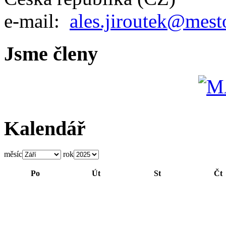
e-mail:
ales.jiroutek@mest
Jsme členy
Kalendář
měsíc
rok
Po
Út
St
Čt