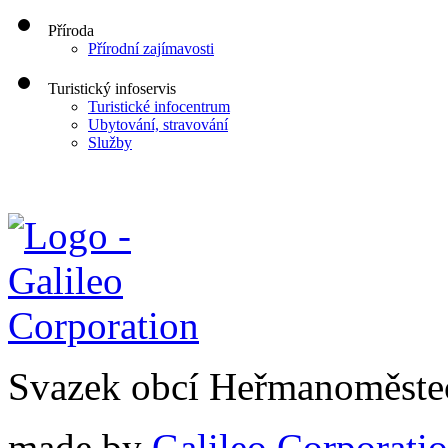
Příroda
Přírodní zajímavosti
Turistický infoservis
Turistické infocentrum
Ubytování, stravování
Služby
Svazek obcí Heřmanoměste
made by
Galileo Corporation