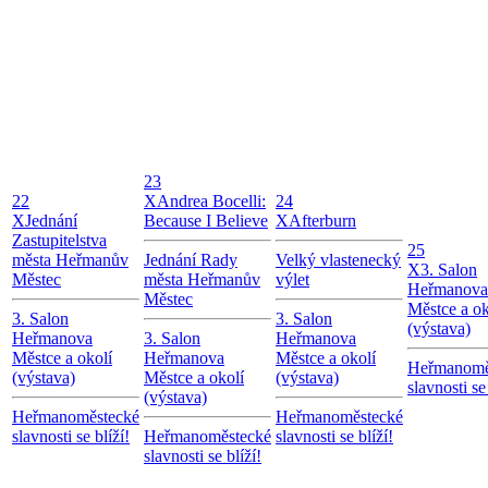
23
22
X
Andrea Bocelli:
24
X
Jednání
Because I Believe
X
Afterburn
Zastupitelstva
25
města Heřmanův
Jednání Rady
Velký vlastenecký
X
3. Salon
Městec
města Heřmanův
výlet
Heřmanova
Městec
Městce a ok
3. Salon
3. Salon
(výstava)
Heřmanova
3. Salon
Heřmanova
Městce a okolí
Heřmanova
Městce a okolí
Heřmanomě
(výstava)
Městce a okolí
(výstava)
slavnosti se 
(výstava)
Heřmanoměstecké
Heřmanoměstecké
slavnosti se blíží!
Heřmanoměstecké
slavnosti se blíží!
slavnosti se blíží!