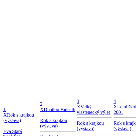
3
4
2
X
Velký
X
Letní škol
1
X
Duatlon Bideath
vlastenecký výlet
2001
X
Rok s krajkou
(výstava)
Rok s krajkou
Rok s krajkou
Rok s kraj
(výstava)
(výstava)
(výstava)
Eva Stará