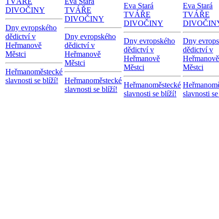
TVÁŘE
Eva Stará
Eva Stará
Eva Stará
DIVOČINY
TVÁŘE
TVÁŘE
TVÁŘE
DIVOČINY
DIVOČINY
DIVOČIN
Dny evropského
dědictví v
Dny evropského
Dny evropského
Dny evrop
Heřmanově
dědictví v
dědictví v
dědictví v
Městci
Heřmanově
Heřmanově
Heřmanově
Městci
Městci
Městci
Heřmanoměstecké
slavnosti se blíží!
Heřmanoměstecké
Heřmanoměstecké
Heřmanomě
slavnosti se blíží!
slavnosti se blíží!
slavnosti se 