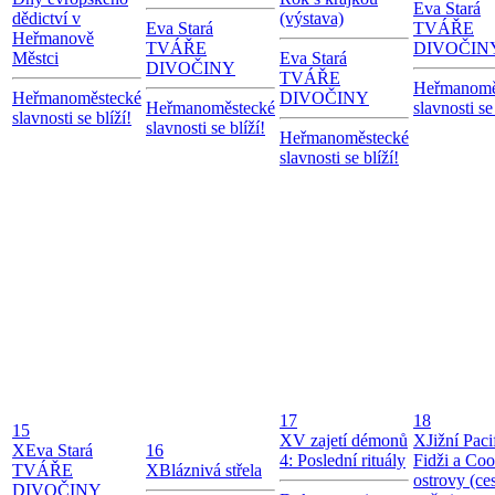
Eva Stará
dědictví v
(výstava)
Eva Stará
TVÁŘE
Heřmanově
TVÁŘE
DIVOČIN
Městci
Eva Stará
DIVOČINY
TVÁŘE
Heřmanomě
Heřmanoměstecké
DIVOČINY
Heřmanoměstecké
slavnosti se 
slavnosti se blíží!
slavnosti se blíží!
Heřmanoměstecké
slavnosti se blíží!
17
18
15
X
V zajetí démonů
X
Jižní Paci
X
Eva Stará
16
4: Poslední rituály
Fidži a Co
TVÁŘE
X
Bláznivá střela
ostrovy (ces
DIVOČINY