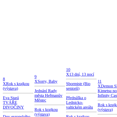
10
X
13 dní, 13 nocí
9
8
X
Sorry, Baby
11
X
Rok s krajkou
Sbormistr (Bio
X
Demon Sl
(výstava)
seniorů)
Jednání Rady
Kimetsu no
města Heřmanův
Infinity Cas
Eva Stará
Přednáška o
Městec
TVÁŘE
Lednicko-
Rok s kraj
DIVOČINY
valtickém areálu
Rok s krajkou
(výstava)
(výstava)
Dny evropského
Rok s krajkou